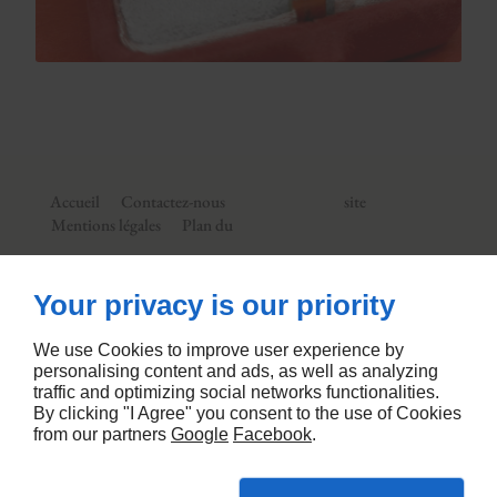
Accueil
Contactez-nous
site
Mentions légales
Plan du
15 Rue De Porto Riche
92190
MEUDON
Your privacy is our priority
09 74 56 35 02
We use Cookies to improve user experience by
personalising content and ads, as well as analyzing
traffic and optimizing social networks functionalities.
By clicking "I Agree" you consent to the use of Cookies
from our partners
Google
Facebook
.