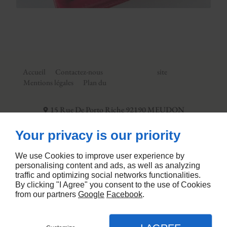
Accueil
Contactez-nous
site
Mentions légales
Plan du
15 Rue De Porto Riche
92190
MEUDON
09 74 56 35 02
Your privacy is our priority
We use Cookies to improve user experience by
personalising content and ads, as well as analyzing
traffic and optimizing social networks functionalities.
By clicking "I Agree" you consent to the use of Cookies
from our partners
Google
Facebook
.
Linkeo