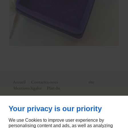
Accueil
Contactez-nous
site
Mentions légales
Plan du
15 Rue De Porto Riche
92190
MEUDON
Your privacy is our priority
09 74 56 35 02
We use Cookies to improve user experience by
personalising content and ads, as well as analyzing